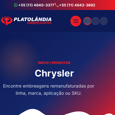
+55 (11) 4640-3377
+55 (11) 4642-3692
🇧🇷
🇺🇸
🇪🇸
INÍCIO / PRODUTOS
Chrysler
Encontre embreagens remanufaturadas por
linha, marca, aplicação ou SKU.