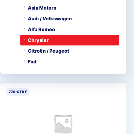
Asia Motors
Audi / Volkswagen
Alfa Romeo
Chrysler
Citroën / Peugeot
Fiat
770-CTR F