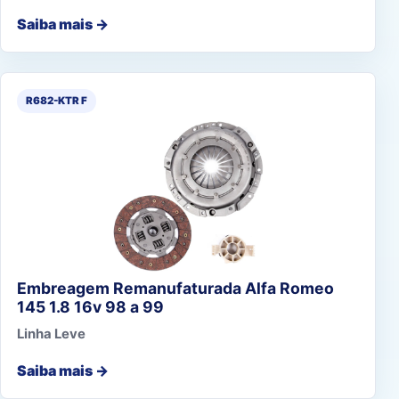
Saiba mais →
R682-KTR F
Embreagem Remanufaturada Alfa Romeo
145 1.8 16v 98 a 99
Linha Leve
Saiba mais →